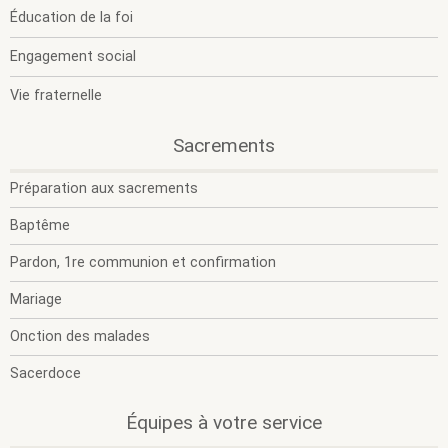
Éducation de la foi
Engagement social
Vie fraternelle
.
.
Sacrements
O
F
l
l
Préparation aux sacrements
s
s
m
m
Baptême
Pardon, 1re communion et confirmation
Mariage
Onction des malades
Sacerdoce
.
.
Équipes à votre service
O
F