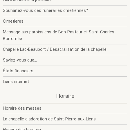
Souhaitez-vous des funérailles chrétiennes?
Cimetières
Message aux paroissiens de Bon-Pasteur et Saint-Charles-
Borromée
Chapelle Lac-Beauport / Désacralisation de la chapelle
Saviez-vous que...
États financiers
Liens internet
.
.
Horaire
O
F
l
l
Horaire des messes
s
s
m
m
La chapelle d'adoration de Saint-Pierre-aux-Liens
Horaire des bureaux