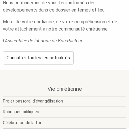
Nous continuerons de vous tenir informés des
développements dans ce dossier en temps et lieu.
Merci de votre confiance, de votre compréhension et de
votre attachement à notre communauté chrétienne.
L’Assemblée de fabrique de Bon-Pasteur
Consulter toutes les actualités
.
.
Vie chrétienne
O
F
l
l
Projet pastoral d'évangélisation
s
s
m
m
Rubriques bibliques
Célébration de la foi