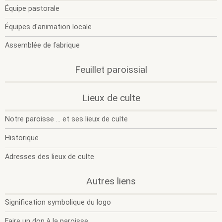
l
l
Équipe pastorale
s
s
m
m
Équipes d'animation locale
Assemblée de fabrique
Feuillet paroissial
.
.
Lieux de culte
O
F
l
l
Notre paroisse ... et ses lieux de culte
s
s
m
m
Historique
Adresses des lieux de culte
.
.
Autres liens
O
F
l
l
Signification symbolique du logo
s
s
m
m
Faire un don à la paroisse