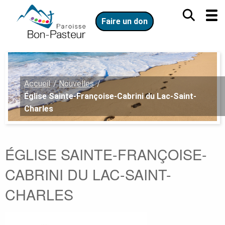
Aller
Aller
au
au
Faire un don
contenu
menu
principal
Vous
Accueil
Nouvelles
êtes
Église Sainte-Françoise-Cabrini du Lac-Saint-
ici
Charles
:
ÉGLISE SAINTE-FRANÇOISE-
CABRINI DU LAC-SAINT-
CHARLES