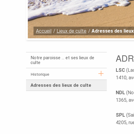
Vous
Accueil
Lieux de culte
Adresses des lieux
êtes
ici
:
ADR
Menu
Notre paroisse ... et ses lieux de
secondaire.
culte
LSC
(La
Historique
1410, av
.
.
Adresses des lieux de culte
Ouvrir
le
Section
NDL
(No
sous-
active.
menu.
1365, av
SPL
(Sa
4205, r