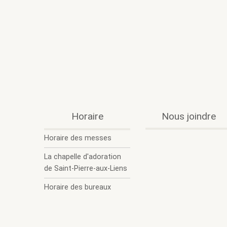
.
.
Horaire
Nous joindre
Ouvrir
Fermer
le
le
Horaire des messes
sous-
sous-
menu.
menu.
La chapelle d'adoration
de Saint-Pierre-aux-Liens
Horaire des bureaux