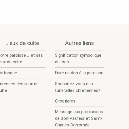
.
.
.
.
.
Lieux de culte
Autres liens
Section
Ouvrir
Fermer
Ouvrir
Fermer
active.
le
le
le
le
otre paroisse ... et ses
Signification symbolique
sous-
sous-
sous-
sous-
ieux de culte
du logo
menu.
menu.
menu.
menu.
istorique
Faire un don à la paroisse
dresses des lieux de
Souhaitez-vous des
ulte
funérailles chrétiennes?
Cimetières
age
ctive.
Message aux paroissiens
de Bon-Pasteur et Saint-
Charles-Borromée