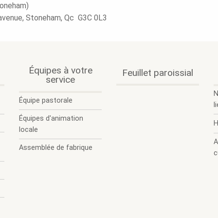
toneham)
avenue, Stoneham, Qc G3C 0L3
.
.
Équipes à votre
.
.
Feuillet paroissial
Ouvrir
Fermer
service
Ouvrir
Fermer
le
le
le
le
N
sous-
sous-
sous-
sous-
Équipe pastorale
l
menu.
menu.
menu.
menu.
Équipes d'animation
H
locale
A
Assemblée de fabrique
c
.
P
a