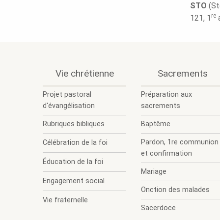
STO
(S
re
121, 1
.
.
Vie chrétienne
Sacrements
Ouvrir
Fermer
le
le
Projet pastoral
Préparation aux
sous-
sous-
d'évangélisation
sacrements
menu.
menu.
Rubriques bibliques
Baptême
Pardon, 1re communion
Célébration de la foi
et confirmation
Éducation de la foi
Mariage
Engagement social
Onction des malades
Vie fraternelle
Sacerdoce