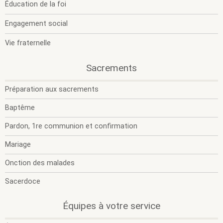
Éducation de la foi
Engagement social
Vie fraternelle
.
.
.
Sacrements
Section
O
F
active.
l
l
Préparation aux sacrements
s
s
m
m
Baptême
Pardon, 1re communion et confirmation
Mariage
Onction des malades
.
Sacerdoce
Page
active.
.
.
Équipes à votre service
O
F