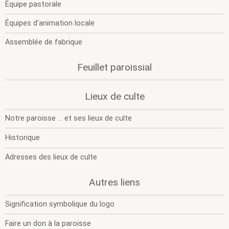
l
l
Équipe pastorale
s
s
m
m
Équipes d'animation locale
Assemblée de fabrique
Feuillet paroissial
.
.
Lieux de culte
O
F
l
l
Notre paroisse ... et ses lieux de culte
s
s
m
m
Historique
Adresses des lieux de culte
.
.
Autres liens
O
F
l
l
Signification symbolique du logo
s
s
m
m
Faire un don à la paroisse