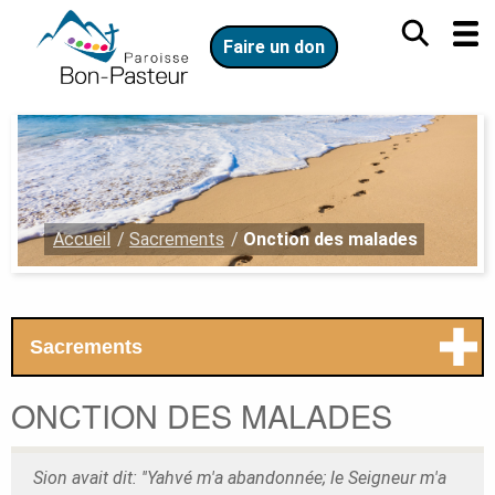
Aller
Aller
au
au
Faire un don
contenu
menu
principal
Vous
Accueil
Sacrements
Onction des malades
êtes
ici
:
Menu
.
Sacrements
secondaire.
Ouvrir
le
ONCTION DES MALADES
menu
secondaire.
Sion avait dit: ''Yahvé m'a abandonnée; le Seigneur m'a