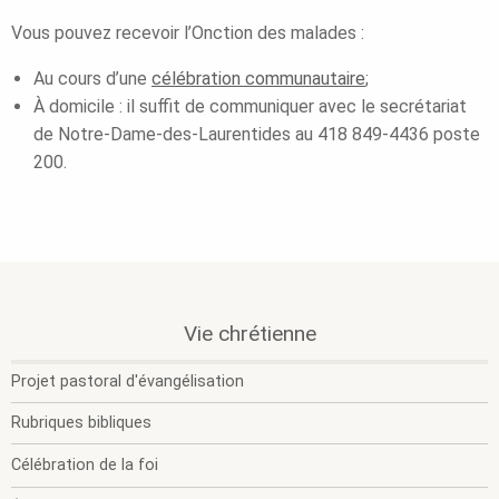
Vous pouvez recevoir l’Onction des malades :
Au cours d’une
célébration communautaire
;
À domicile : il suffit de communiquer avec le secrétariat
de Notre-Dame-des-Laurentides au 418 849-4436 poste
200.
.
.
Vie chrétienne
O
F
l
l
Projet pastoral d'évangélisation
s
s
m
m
Rubriques bibliques
Célébration de la foi