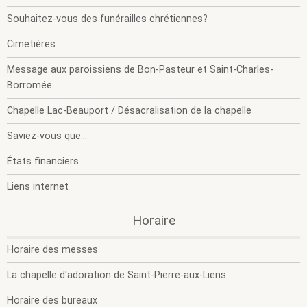
Souhaitez-vous des funérailles chrétiennes?
Cimetières
Message aux paroissiens de Bon-Pasteur et Saint-Charles-
Borromée
Chapelle Lac-Beauport / Désacralisation de la chapelle
Saviez-vous que...
États financiers
Liens internet
.
.
Horaire
O
F
l
l
Horaire des messes
s
s
m
m
La chapelle d'adoration de Saint-Pierre-aux-Liens
Horaire des bureaux