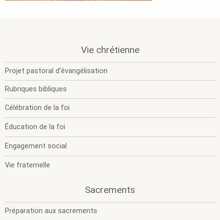
.
.
Vie chrétienne
O
F
l
l
Projet pastoral d'évangélisation
s
s
m
m
Rubriques bibliques
Célébration de la foi
Éducation de la foi
Engagement social
Vie fraternelle
.
.
Sacrements
O
F
l
l
Préparation aux sacrements
s
s