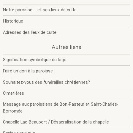
Section
O
F
active.
l
l
Notre paroisse ... et ses lieux de culte
s
s
m
m
Historique
.
Section
Adresses des lieux de culte
active.
.
.
Autres liens
O
F
l
l
Signification symbolique du logo
s
s
m
m
Faire un don à la paroisse
Souhaitez-vous des funérailles chrétiennes?
Cimetières
Message aux paroissiens de Bon-Pasteur et Saint-Charles-
Borromée
Chapelle Lac-Beauport / Désacralisation de la chapelle